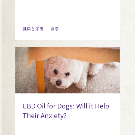
健康と栄養
食事
CBD Oil for Dogs: Will it Help
Their Anxiety?