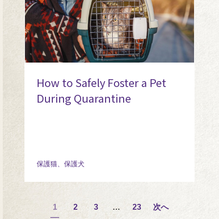
How to Safely Foster a Pet
During Quarantine
保護猫、保護犬
1
2
3
…
23
次へ