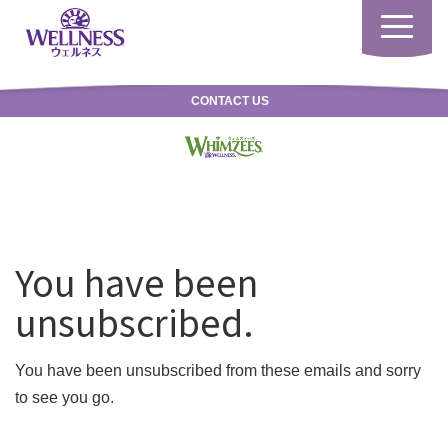
Toggle
navigatio
CONTACT US
You have been
unsubscribed.
You have been unsubscribed from these emails and sorry
to see you go.