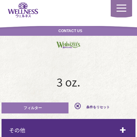
Toggle
navigatio
CONTACT US
3 oz.
条件をリセット
その他