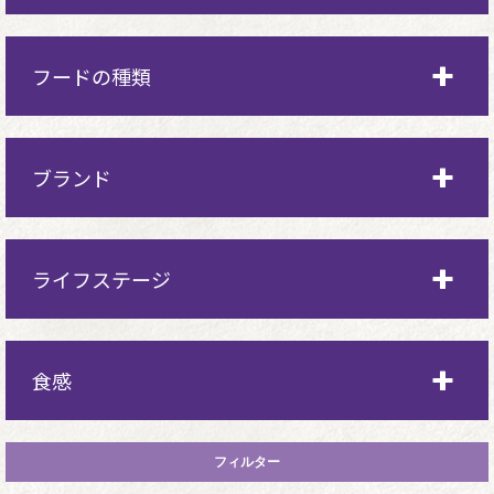
体重管理用
フードの種類
健康な皮膚被毛対応
ウェット
ブランド
室内猫
ドライ
敏感なお腹対応
ウェルネス
ライフステージ
トリーツ（おやつ）
穀物不使用
ウェルネスコア
高たんぱく質
全年齢用
食感
子猫期（離乳期～1歳）
グレービー仕立て
成猫期（1歳以上