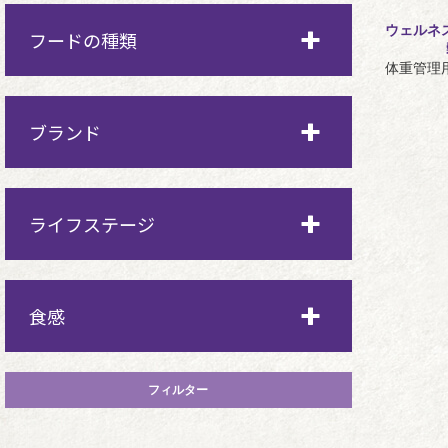
体重管理用
ウェルネ
フードの種類
体重管理用
健康な皮膚被毛対応
ウェット
ブランド
室内猫
ドライ
敏感なお腹対応
ウェルネス
ライフステージ
トリーツ（おやつ）
穀物不使用
ウェルネスコア
高たんぱく質
全年齢用
食感
子猫期（離乳期～1歳）
グレービー仕立て
成猫期（1歳以上