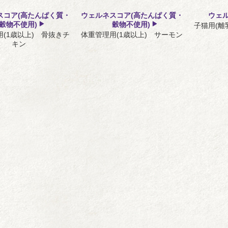
スコア(高たんぱく質・
ウェルネスコア(高たんぱく質・
ウェ
穀物不使用)
穀物不使用)
子猫用(離
(1歳以上) 骨抜きチ
体重管理用(1歳以上) サーモン
キン