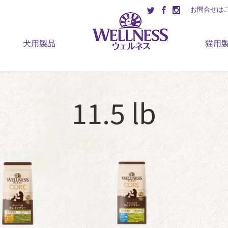
お問合せは
犬用製品
猫用
11.5 lb