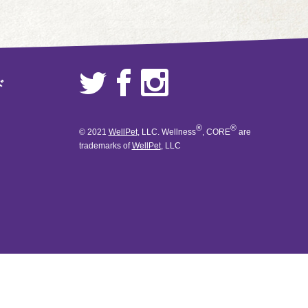
ド
®
®
© 2021
WellPet
, LLC. Wellness
, CORE
are
trademarks of
WellPet
, LLC