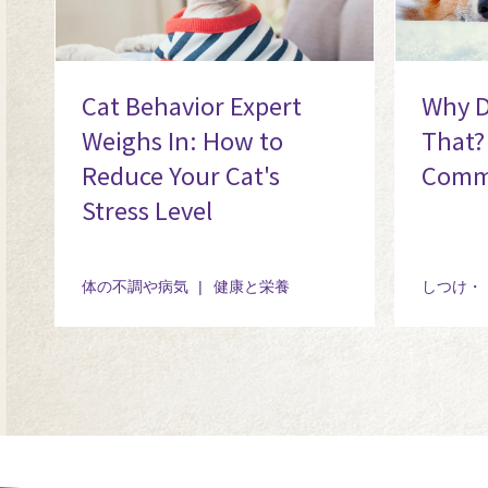
Cat Behavior Expert
Why D
Weighs In: How to
That?
Reduce Your Cat's
Commo
Stress Level
体の不調や病気
健康と栄養
しつけ・