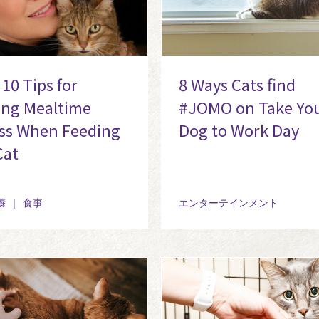
10 Tips for
8 Ways Cats find
ing Mealtime
#JOMO on Take Yo
ss When Feeding
Dog to Work Day
Cat
養
食事
エンターテインメント