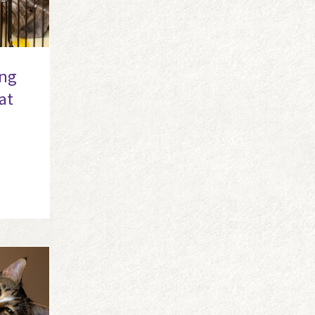
ing
at