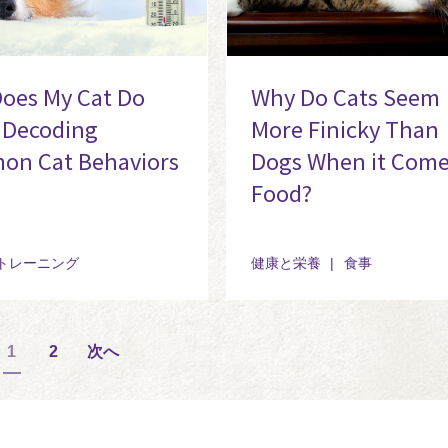
oes My Cat Do
Why Do Cats Seem
 Decoding
More Finicky Than
n Cat Behaviors
Dogs When it Come
Food?
トレーニング
健康と栄養
食事
1
2
次へ