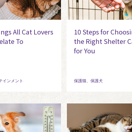
ngs All Cat Lovers
10 Steps for Choos
elate To
the Right Shelter C
for You
テインメント
保護猫、保護犬